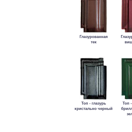
Глазурованная
Глазу
тек
ви
Топ - глазурь
Топ -
кристально черный
брил
зе