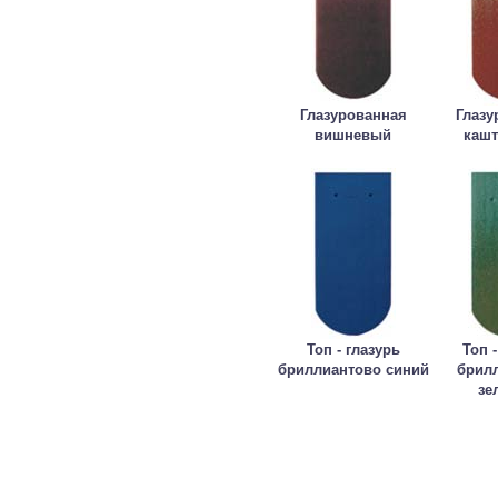
Глазурованная
Глазу
вишневый
каш
Топ - глазурь
Топ -
бриллиантово синий
брил
зе