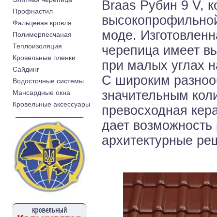
Braas Рубин 9 V, 
Профнастил
высокопрофильной
Фальцевая кровля
моде. Изготовленн
Полимерпесчаная
Теплоизоляция
черепица имеет вы
Кровельные пленки
при малых углах 
Cайдинг
С широким разноо
Водосточные системы
значительным кол
Мансардные окна
Кровельные аксессуары
превосходная кер
дает возможность
архитектурные реш