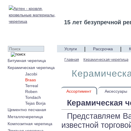
15 лет безупречной ре
|
|
Услуги
Рассрочка
Главная
Керамическая черепица
Битумная черепица
Керамическая черепица
Керамическа
Jacobi
Braas
Terreal
Ассортимент
Аксессуары
Roben
Tondach
Керамическая ч
Tejas Borja
Цементно песчаная
Представляем Ва
Металлочерепица
известной торгово
Композитная черепица
Элитная черепица