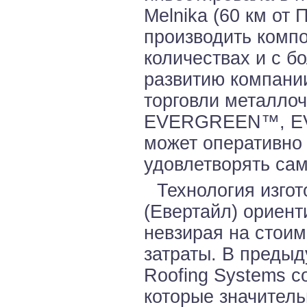
Melnika (60 км от 
производить комп
количествах и с б
развитию компани
торговли металло
EVERGREEN™, EV
может оперативно 
удовлетворять сам
Технология изго
(Евертайл) ориент
невзирая на стоим
затраты. В преды
Roofing Systems 
которые значител