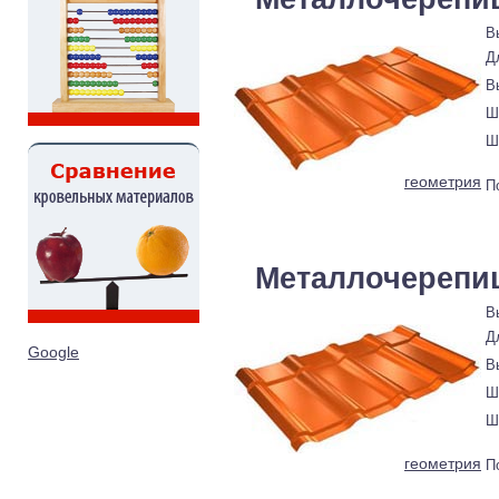
В
Д
В
Ш
Ш
геометрия
П
Металлочерепи
В
Д
Google
В
Ш
Ш
геометрия
П