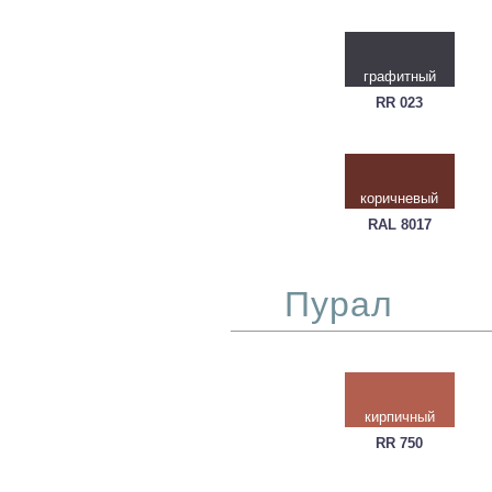
графитный
RR 023
коричневый
RAL 8017
Пурал
кирпичный
RR 750