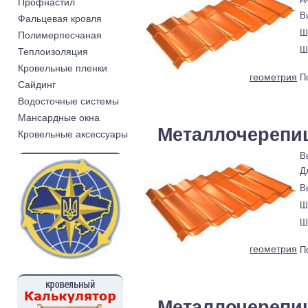
Профнастил
В
Фальцевая кровля
Ш
Полимерпесчаная
Ш
Теплоизоляция
Кровельные пленки
геометрия
П
Cайдинг
Водосточные системы
Мансардные окна
Металлочерепица
Кровельные аксессуары
В
Д
В
Ш
Ш
геометрия
П
Металлочерепи