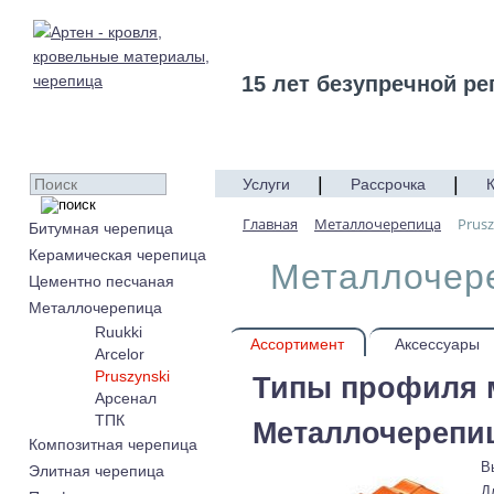
15 лет безупречной ре
|
|
Услуги
Рассрочка
Главная
Металлочерепица
Prusz
Битумная черепица
Керамическая черепица
Металлочере
Цементно песчаная
Металлочерепица
Ruukki
Ассортимент
Аксессуары
Arcelor
Pruszynski
Типы профиля 
Арсенал
ТПК
Металлочерепиц
Композитная черепица
В
Элитная черепица
Д