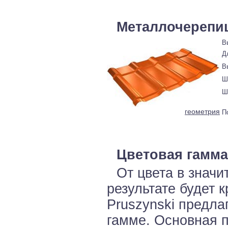
Металлочерепи
В
Д
В
Ш
Ш
геометрия
П
Цветовая гамма
От цвета в значи
результате будет 
Pruszynski предла
гамме. Основная п