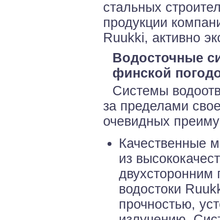
стальных строител
продукции компан
Ruukki, активно э
Водосточные си
финской погодо
Системы водоотв
за пределами свое
очевидных преимущ
Качественные м
из высококачес
двухсторонним п
водостоки Ruuk
прочностью, уст
излучению. Сис