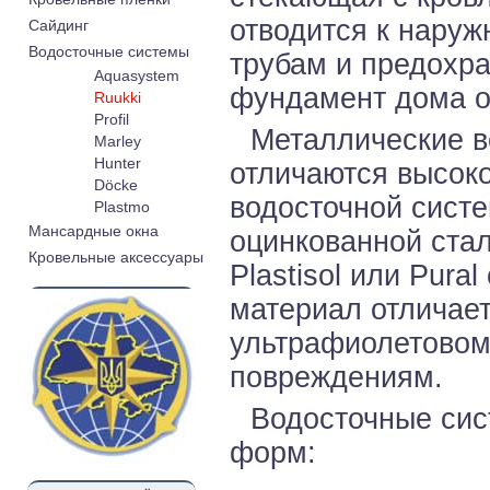
отводится к нару
Cайдинг
Водосточные системы
трубам и предохра
Aquasystem
фундамент дома о
Ruukki
Profil
Металлические в
Marley
Hunter
отличаются высок
Döcke
водосточной систе
Plastmo
Мансардные окна
оцинкованной ста
Кровельные аксессуары
Plastisol или Pura
материал отличает
ультрафиолетовом
повреждениям.
Водосточные сис
форм: