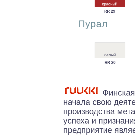
красный
RR 29
Пурал
белый
RR 20
Финская 
начала свою деяте
производства мет
успеха и признани
предприятие явля