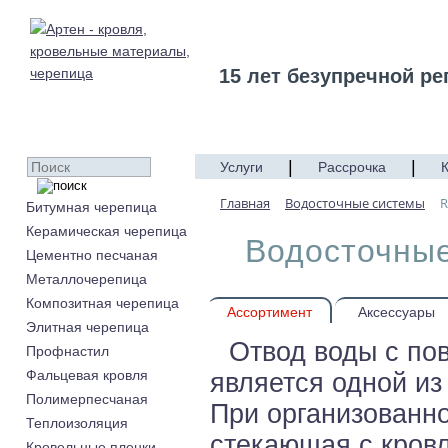
15 лет безупречной ре
|
|
Услуги
Рассрочка
Главная
Водосточные системы
R
Битумная черепица
Керамическая черепица
Водосточные
Цементно песчаная
Металлочерепица
Композитная черепица
Ассортимент
Аксессуары
Элитная черепица
Отвод воды с по
Профнастил
Фальцевая кровля
является одной из
Полимерпесчаная
При организованн
Теплоизоляция
стекающая с кров
Кровельные пленки