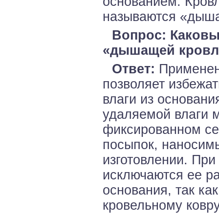
основанием. Кров
называются «дыш
Вопрос: Каковы
«дышащей кровл
Ответ:
Применен
позволяет избежат
влаги из основания
удаляемой влаги 
фиксированном се
посыпок, наносим
изготовлении. Пр
исключаются ее р
основания, так к
кровельному ковру