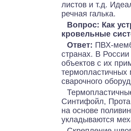
листов и т.д. Ид
речная галька.
Вопрос: Как ус
кровельные сис
Ответ:
ПВХ-мемб
странах. В Росси
объектов с их при
термопластичных 
сварочного оборуд
Термопластичны
Синтифойл, Протан
на основе поливи
укладываются мех
Скрепление швов