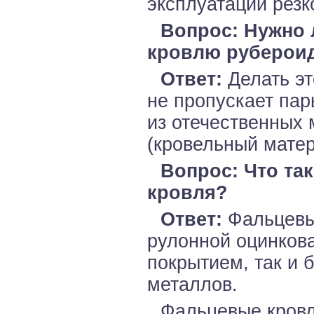
эксплуатации резк
Вопрос: Нужно 
кровлю руберои
Ответ:
Делать эт
не пропускает пар
из отечественных
(кровельный матер
Вопрос: Что та
кровля?
Ответ:
Фальцевым
рулонной оцинков
покрытием, так и б
металлов.
Фальцевые кровл