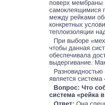
поверх мембраны 
самоклеящимися п
между рейками обы
конкретных услов
теплоизоляции на
При выборе «мех
чтобы данная сис
обеспечивала дос
выдергивание. Ма
Разновидностью 
является система 
Вопрос: Что со
система «рейка 
Ответ:
Она специ