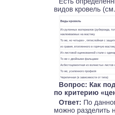
Есть определенн
видов кровель (см.
Виды кровель
Из рулонных материалов (рубероида, толя
наклеиваемых на мастику
То же, но четырех-, пятислойная с защи
из гравия, втопленного в горячую мастик
Из листовой оцинкованной стали с оди
То же с двойными фальцами
Асбестоцементная из волнистых листов
То же, усиленного профиля
Черепичная (в зависимости от типа)
Вопрос: Как по
по критерию «це
Ответ:
По данно
можно разделить н