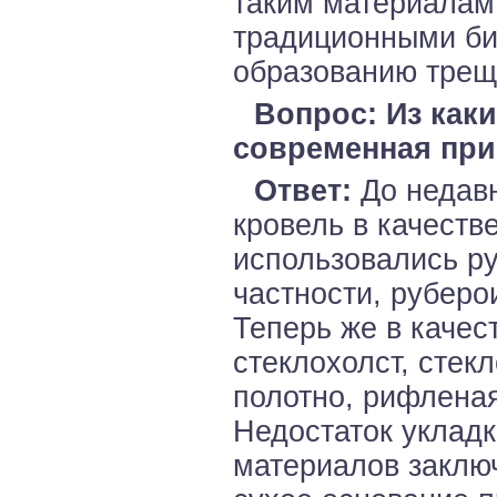
таким материалам
традиционными би
образованию трещ
Вопрос: Из как
современная при
Ответ:
До недавн
кровель в качеств
использовались р
частности, руберо
Теперь же в каче
стеклохолст, стек
полотно, рифлена
Недостаток уклад
материалов заключ