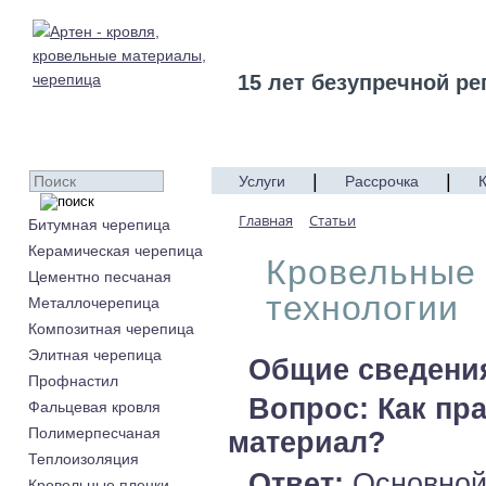
15 лет безупречной ре
|
|
Услуги
Рассрочка
Главная
Статьи
Битумная черепица
Керамическая черепица
Кровельные 
Цементно песчаная
технологии
Металлочерепица
Композитная черепица
Элитная черепица
Общие сведени
Профнастил
Вопрос: Как п
Фальцевая кровля
Полимерпесчаная
материал?
Теплоизоляция
Ответ:
Основной 
Кровельные пленки