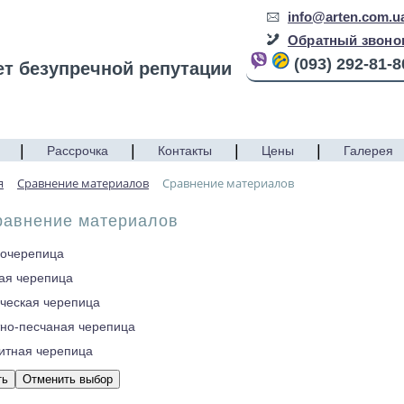
info@arten.com.u
Обратный звоно
(093) 292-81-8
ет безупречной репутации
|
|
|
|
Рассрочка
Контакты
Цены
Галерея
я
Сравнение материалов
Сравнение материалов
равнение материалов
очерепица
ая черепица
ческая черепица
но-песчаная черепица
итная черепица