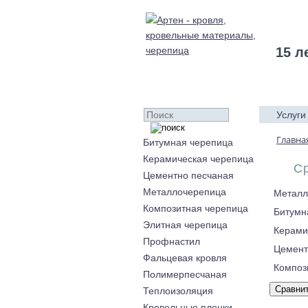
15 л
Услуги
Главна
Битумная черепица
Керамическая черепица
С
Цементно песчаная
Металлочерепица
Металл
Композитная черепица
Битумн
Элитная черепица
Керами
Профнастил
Цемент
Фальцевая кровля
Композ
Полимерпесчаная
Теплоизоляция
Кровельные пленки