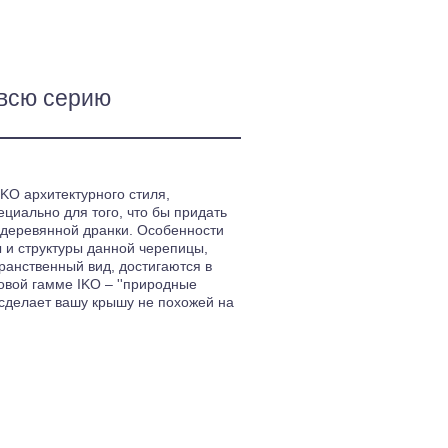
всю серию
KO архитектурного стиля,
циально для того, что бы придать
 деревянной дранки. Особенности
ы и структуры данной черепицы,
анственный вид, достигаются в
овой гамме IKO – ''природные
я сделает вашу крышу не похожей на