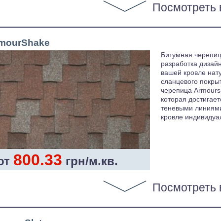
Посмотреть 
mourShake
Битумная черепи
разработка дизай
вашей кровле нат
сланцевого покры
черепица Armours
которая достигае
теневыми линиями
кровле индивидуа
800.33
от
грн/м.кв.
Посмотреть 