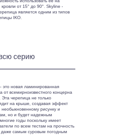
можность использовать ее на
кровли от 15° до 90°. Skyline -
репица является одним из типов
епицы IKO.
всю серию
 - это новая ламинированная
а от всемирноизвестного концерна
D. Эта черепица не только
ядит на крыше, создавая эффект
 необыкновенному рисунку и
ам, но и будет надежным
многие годы поскольку имеет
атели по всем тестам на прочность
ю даже самым суровым погодным