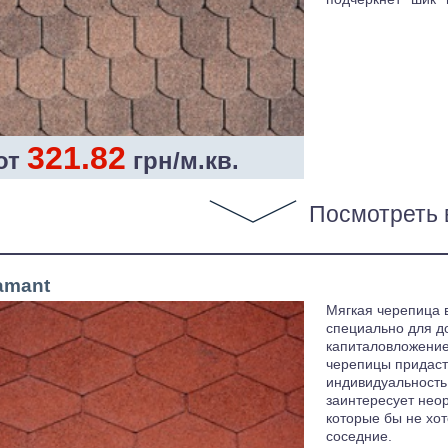
321.82
от
грн/м.кв.
Посмотреть 
amant
Мягкая черепица 
специально для д
капиталовложение
черепицы придаст
индивидуальность.
заинтересует нео
которые бы не хот
соседние.