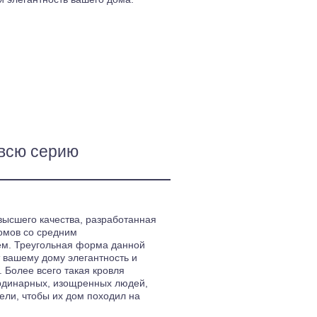
всю серию
высшего качества, разработанная
омов со средним
м. Треугольная форма данной
 вашему дому элегантность и
 Более всего такая кровля
рдинарных, изощренных людей,
ели, чтобы их дом походил на