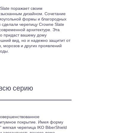
Slate поражает своим
зысканным дизайном. Сочетание
моугольной формы и благородных
 сделали черепицу Crowne Slate
 современной архитектуре. Эта
ко придаст вашему дому
шний вид, но и надежно защитит от
ы, морозов и других проявлений
годы.
всю серию
совершенствованное
итумное покрытие. Имея форму
'' мягкая черепица IKO BiberShield
 и элегантность вашего дома.