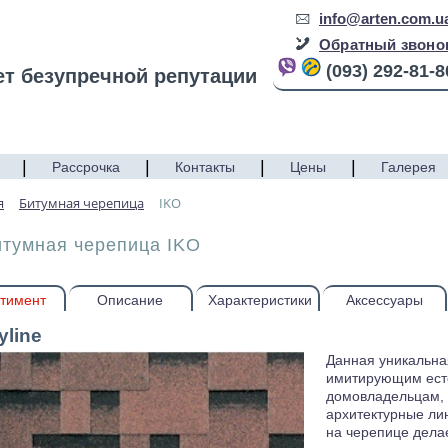
info@arten.com.u
Обратный звоно
(093) 292-81-8
ет безупречной репутации
|
|
|
|
Рассрочка
Контакты
Цены
Галерея
я
Битумная черепица
IKO
итумная черепица IKO
тимент
Описание
Характеристики
Аксессуары
yline
Данная уникальна
имитирующим есте
домовладельцам,
архитектурные ли
на черепице делае