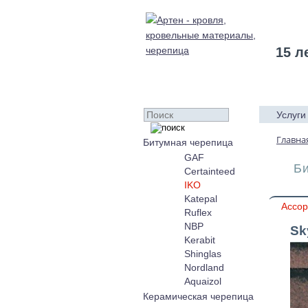
15 л
Услуги
Главна
Битумная черепица
GAF
Б
Certainteed
IKO
Katepal
Ассор
Ruflex
NBP
Sk
Kerabit
Shinglas
Nordland
Aquaizol
Керамическая черепица