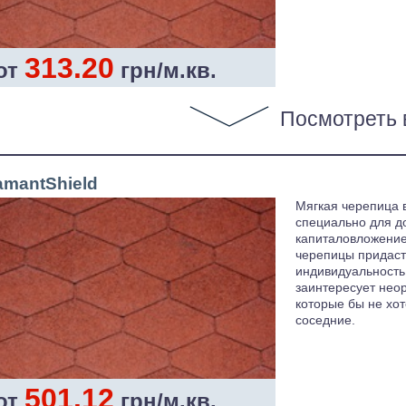
313.20
от
грн/м.кв.
Посмотреть 
amantShield
Мягкая черепица 
специально для д
капиталовложение
черепицы придаст
индивидуальность.
заинтересует нео
которые бы не хот
соседние.
501.12
от
грн/м.кв.