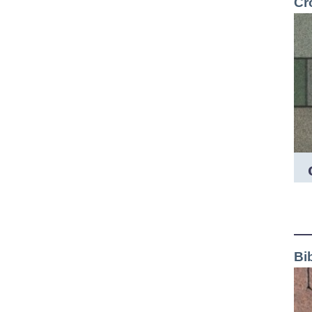
Cr
Bi