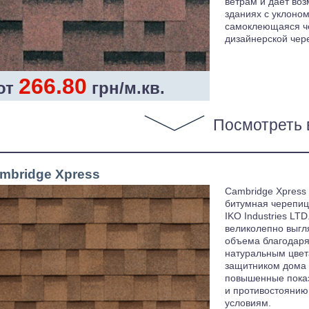
ветрам и дает воз
зданиях с уклоном 
самоклеющаяся че
дизайнерской чер
266.80
от
грн/м.кв.
Посмотреть 
mbridge Xpress
Cambridge Xpress
битумная черепиц
IKO Industries LT
великолепно выгл
объема благодаря
натуральным цвет
защитником дома 
повышенные показ
и противостояни
условиям.