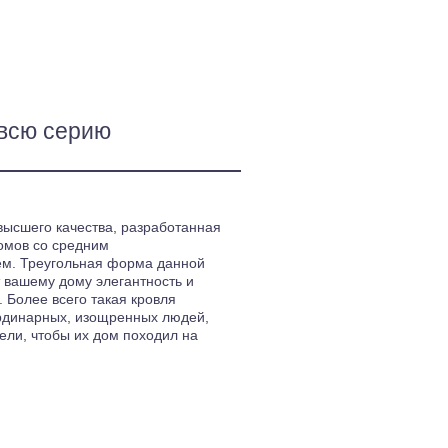
всю серию
высшего качества, разработанная
омов со средним
м. Треугольная форма данной
 вашему дому элегантность и
 Более всего такая кровля
рдинарных, изощренных людей,
ели, чтобы их дом походил на