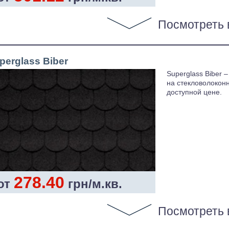
Посмотреть 
perglass Biber
Superglass Biber 
на стекловолокон
доступной цене.
278.40
от
грн/м.кв.
Посмотреть 