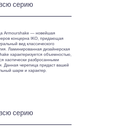
всю серию
ца Armourshake — новейшая
неров концерна IKO, придающая
уральный вид классического
тия. Ламинированная дизайнерская
hake характеризуется объемностью,
тся хаотически разбросанными
. Данная черепица придаст вашей
льный шарм и характер.
всю серию