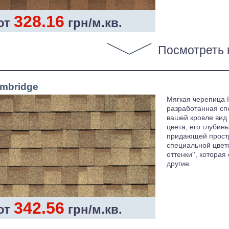
328.16
от
грн/м.кв.
Посмотреть 
mbridge
Мягкая черепица I
разработанная спе
вашей кровле вид
цвета, его глубин
придающей простр
специальной цвет
оттенки'', котора
другие.
342.56
от
грн/м.кв.