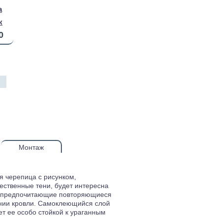
a
к
0
Монтаж
я черепица с рисунком,
ственные тени, будет интересна
 предпочитающие повторяющиеся
нии кровли. Самоклеющийся слой
т ее особо стойкой к ураганным