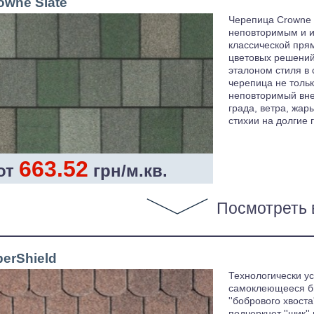
owne Slate
Черепица Crowne 
неповторимым и и
классической пря
цветовых решений
эталоном стиля в
черепица не толь
неповторимый вне
града, ветра, жар
стихии на долгие 
663.52
от
грн/м.кв.
Посмотреть 
berShield
Технологически у
самоклеющееся б
''бобрового хвоста
подчеркнет ''шик''