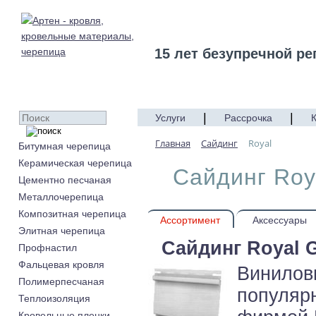
15 лет безупречной ре
|
|
Услуги
Рассрочка
Главная
Cайдинг
Royal
Битумная черепица
Керамическая черепица
Cайдинг Roy
Цементно песчаная
Металлочерепица
Композитная черепица
Ассортимент
Аксессуары
Элитная черепица
Сайдинг Royal 
Профнастил
Фальцевая кровля
Виниловы
Полимерпесчаная
популяр
Теплоизоляция
Кровельные пленки