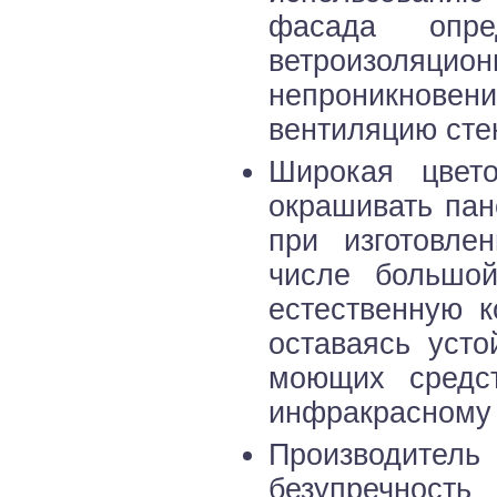
фасада опр
ветроизоляцио
непроникновен
вентиляцию сте
Широкая цвето
окрашивать пан
при изготовле
числе большой
естественную к
оставаясь уст
моющих средст
инфракрасному
Производитель
безупречность