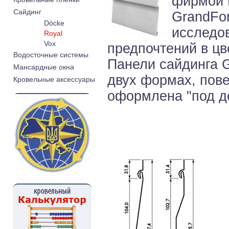
фирмой R
Cайдинг
GrandFo
Döcke
исследо
Royal
Vox
предпочтений в цв
Водосточные системы
Панели сайдинга G
Мансардные окна
двух формах, пов
Кровельные аксессуары
оформлена "под д