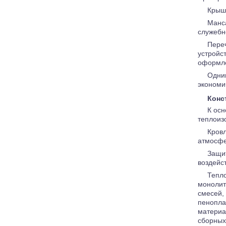
Крыша
Манс
служебн
Пере
устройс
оформле
Одни
экономи
Конс
К осн
теплоиз
Кров
атмосфе
Защи
воздейс
Тепло
монолит
смесей,
пенопла
материа
сборных