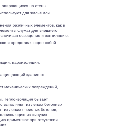
й, опирающихся на стены.
используют для жилья или
ения различных элементов, как в
 элементы служат для внешнего
спечивая освещение и вентиляцию.
рыше и представляющее собой
укции, пароизоляция,
 защищающий здание от
от механических повреждений,
м. Теплоизоляция бывает
ю выполняют из легких бетонных
т из легких ячеистых бетонов,
еплоизоляцию из сыпучих
яцию применяют при отсутствии
ния.