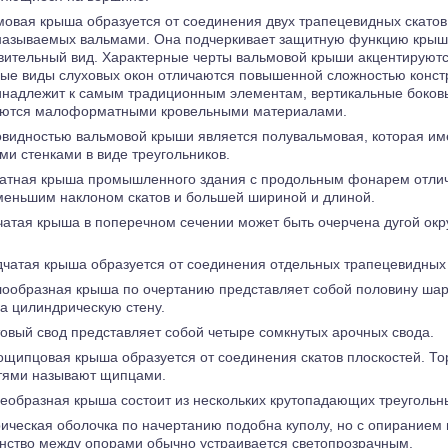
овая крыша образуется от соединения двух трапецевидных скатов
 называемых вальмами. Она подчеркивает защитную функцию крыш
вительный вид. Характерные черты вальмовой крыши акцентируютс
ые виды слуховых окон отличаются повышенной сложностью констр
инадлежит к самым традиционным элементам, вертикальные боковые
ются малоформатными кровельными материалами.
овидностью вальмовой крыши является полувальмовая, которая и
ми стенками в виде треугольников.
катная крыша промышленного здания с продольным фонарем отлич
меньшим наклоном скатов и большей шириной и длиной.
атая крыша в поперечном сечении может быть очерчена дугой окр
чатая крыша образуется от соединения отдельных трапецевидных
лообразная крыша по очертанию представляет собой половину ша
на цилиндрическую стену.
овый свод представляет собой четыре сомкнутых арочных свода.
щипцовая крыша образуется от соединения скатов плоскостей. То
тями называют щипцами.
образная крыша состоит из нескольких крутопадающих треугольны
ческая оболочка по начертанию подобна куполу, но с опиранием н
нство между опорами обычно устраивается светопрозрачным.