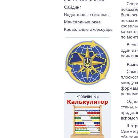
Совр
Cайдинг
показат
Водосточные системы
быть ос
показат
Мансардные окна
кровель
Кровельные аксессуары
характе
по монт
В сов
один из
речь в д
Разн
Самой
плоскос
между с
формами
равноме
Однос
стены, 
предста
вспомог
Шатро
Симметр
объедин