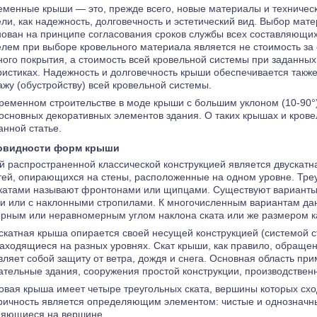
еменные крыши — это, прежде всего, новые материалы и техничес
ели, как надежность, долговечность и эстетический вид. Выбор ма
нован на принципе согласования сроков службы всех составляющи
елем при выборе кровельного материала является не стоимость за
ного покрытия, а стоимость всей кровельной системы при заданны
ристиках. Надежность и долговечность крыши обеспечивается так
ажу (обустройству) всей кровельной системы.
ременном строительстве в моде крыши с большим уклоном (10-90°
 основных декоративных элементов здания. О таких крышах и кров
анной статье.
овидности форм крыши
 распространенной классической конструкцией является двускатна
тей, опирающихся на стены, расположенные на одном уровне. Треу
катами называют фронтонами или щипцами. Существуют варианты
 или с наклонными стропилами. К многочисленным вариантам дан
рным или неравномерным углом наклона ската или же размером ка
катная крыша опирается своей несущей конструкцией (системой с
находящиеся на разных уровнях. Скат крыши, как правило, обращен
вляет собой защиту от ветра, дождя и снега. Основная область п
ательные здания, сооружения простой конструкции, производствен
вая крыша имеет четыре треугольных ската, вершины которых сход
ичность является определяющим элементом: чистые и однозначн
яющиеся на вершине.