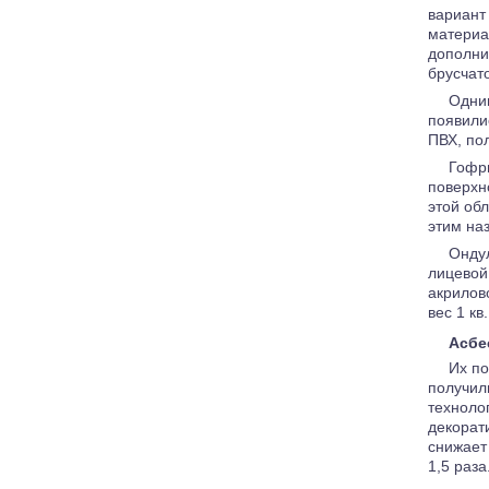
вариант
материа
дополни
брусчат
Одни
появили
ПВХ, по
Гофр
поверхн
этой об
этим на
Онду
лицевой
акрилов
вес 1 кв
Асбе
Их по
получил
техноло
декорат
снижает
1,5 раза