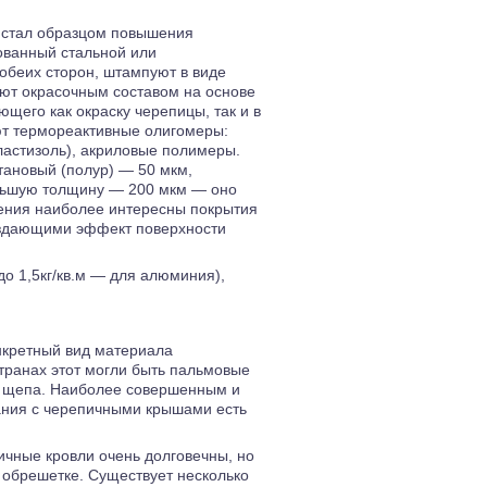
й стал образцом повышения
ованный стальной или
обеих сторон, штампуют в виде
ают окрасочным составом на основе
щего как окраску черепицы, так и в
ют термореактивные олигомеры:
астизоль), акриловые полимеры.
тановый (полур) — 50 мкм,
ольшую толщину — 200 мкм — оно
рения наиболее интересны покрытия
оздающими эффект поверхности
до 1,5кг/кв.м — для алюминия),
нкретный вид материала
транах этот могли быть пальмовые
я щепа. Наиболее совершенным и
ания с черепичными крышами есть
чные кровли очень долговечны, но
 обрешетке. Существует несколько