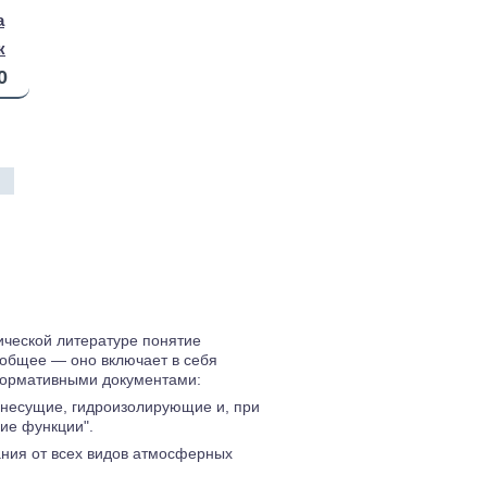
a
к
0
ической литературе понятие
 общее — оно включает в себя
 нормативными документами:
несущие, гидроизолирующие и, при
ие функции".
ания от всех видов атмосферных