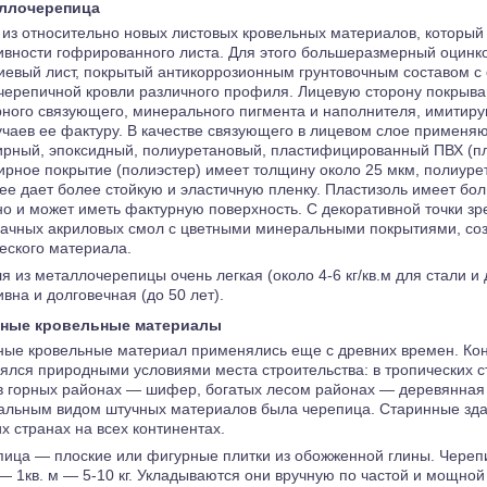
ллочерепица
из относительно новых листовых кровельных материалов, которы
ивности гофрированного листа. Для этого большеразмерный оцинк
евый лист, покрытый антикоррозионным грунтовочным составом с 
 черепичной кровли различного профиля. Лицевую сторону покрыв
ного связующего, минерального пигмента и наполнителя, имитирую
учаев ее фактуру. В качестве связующего в лицевом слое применя
рный, эпоксидный, полиуретановый, пластифицированный ПВХ (пл
рное покрытие (полиэстер) имеет толщину около 25 мкм, полиуре
ее дает более стойкую и эластичную пленку. Пластизоль имеет б
но и может иметь фактурную поверхность. С декоративной точки з
рачных акриловых смол с цветными минеральными покрытиями, с
еского материала.
я из металлочерепицы очень легкая (около 4-6 кг/кв.м для стали и 
вна и долговечная (до 50 лет).
ные кровельные материалы
ные кровельные материал применялись еще с древних времен. Ко
ялся природными условиями места строительства: в тропических с
 в горных районах — шифер, богатых лесом районах — деревянна
альным видом штучных материалов была черепица. Старинные зд
х странах на всех континентах.
ица — плоские или фигурные плитки из обожженной глины. Черепи
— 1кв. м — 5-10 кг. Укладываются они вручную по частой и мощной