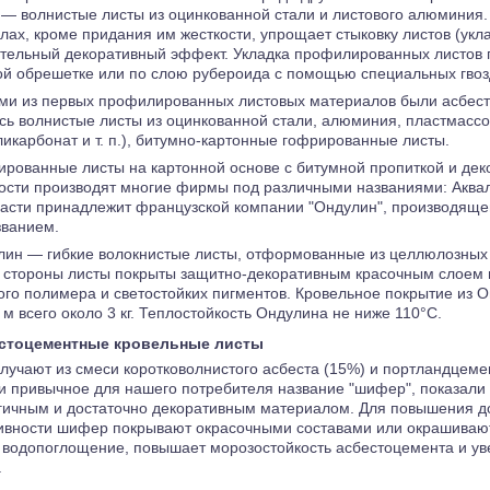
 — волнистые листы из оцинкованной стали и листового алюминия.
лах, кроме придания им жесткости, упрощает стыковку листов (укла
тельный декоративный эффект. Укладка профилированных листов 
ой обрешетке или по слою рубероида с помощью специальных гвоз
ми из первых профилированных листовых материалов были асбест
сь волнистые листы из оцинкованной стали, алюминия, пластмассо
ликарбонат и т. п.), битумно-картонные гофрированные листы.
ированные листы на картонной основе с битумной пропиткой и де
ости производят многие фирмы под различными названиями: Аквала
ласти принадлежит французской компании "Ондулин", производяще
званием.
лин — гибкие волокнистые листы, отформованные из целлюлозных 
 стороны листы покрыты защитно-декоративным красочным слоем н
ого полимера и светостойких пигментов. Кровельное покрытие из 
. м всего около 3 кг. Теплостойкость Ондулина не ниже 110°С.
стоцементные кровельные листы
лучают из смеси коротковолнистого асбеста (15%) и портландцемен
и привычное для нашего потребителя название "шифер", показали 
гичным и достаточно декоративным материалом. Для повышения д
ивности шифер покрывают окрасочными составами или окрашивают
 водопоглощение, повышает морозостойкость асбестоцемента и уве
.