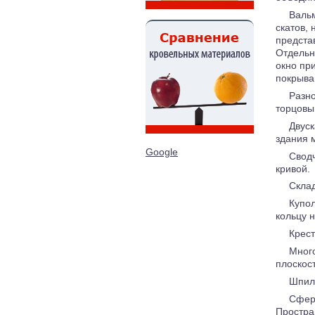
Вальм
скатов,
предста
Отдельн
окно пр
покрыва
Разн
торцовы
Двус
здания 
Google
Сводч
кривой.
Склад
Купо
кольцу 
Крест
Много
плоскос
Шпиле
Сфери
Простра