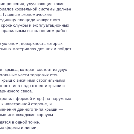
кие решения, улучшающие такие
териалов кровельной системы должен
х. Главным экономическим
 единицу площади конкретного
х сроке службы и эксплуатационных
же правильным выполнением работ
) уклоном, поверхность которых —
ельных материалах для них и пойдет
я крыша, которая состоит из двух
гольные части торцовых стен
 крыш с висячими стропильными
ного типа надо отнести крыши с
рнизного свеса.
тропил, фермой и др.) на наружные
 к наветренной стороне, и
рименения данного типа крыши —
ные или складские корпусы.
ятся в одной точке.
ые формы и линии,