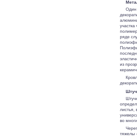
Мета
Один 
декорат
алюмини
участка
полимер
ряде сл
полиэфи
Полиэфи
последн
эластич
из проз
керамич
Кровл
декорати
Штуч
Штуч
определ
листья,
универс
во многи
Череп
тяжелы 