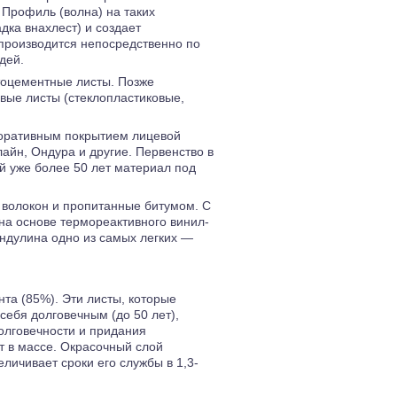
 Профиль (волна) на таких
дка внахлест) и создает
производится непосредственно по
дей.
оцементные листы. Позже
вые листы (стеклопластиковые,
коративным покрытием лицевой
йн, Ондура и другие. Первенство в
й уже более 50 лет материал под
волокон и пропитанные битумом. С
а основе термореактивного винил-
Ондулина одно из самых легких —
та (85%). Эти листы, которые
себя долговечным (до 50 лет),
олговечности и придания
 в массе. Окрасочный слой
личивает сроки его службы в 1,3-