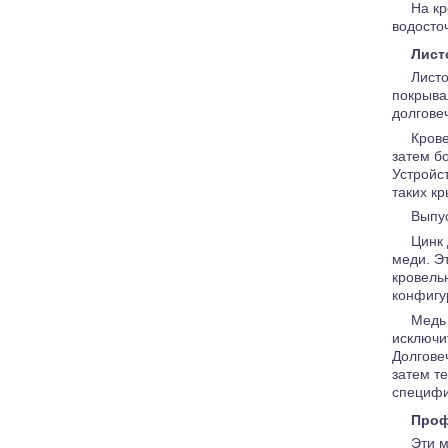
На к
водосто
Лист
Лист
покрыва
долговеч
Крове
затем б
Устройс
таких кр
Выпус
Цинк 
меди. Э
кровель
конфигу
Медь 
исключи
Долгове
затем т
специфи
Проф
Эти 