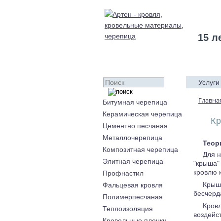
15 л
Услуги
Главна
Битумная черепица
Керамическая черепица
Кр
Цементно песчаная
Металлочерепица
Теор
Композитная черепица
Для н
Элитная черепица
"крыша"
кровлю 
Профнастил
Крыш
Фальцевая кровля
бесчерд
Полимерпесчаная
Кровл
Теплоизоляция
воздейс
Кровельные пленки