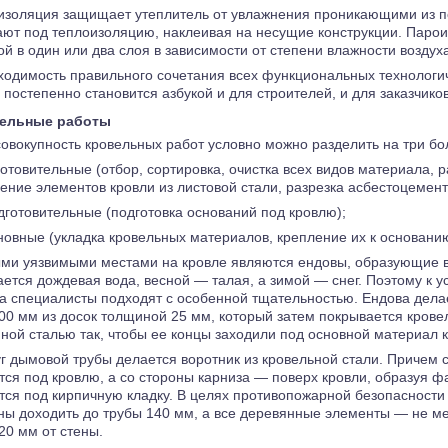
изоляция защищает утеплитель от увлажнения проникающими из 
ают под теплоизоляцию, наклеивая на несущие конструкции. Паро
ой в один или два слоя в зависимости от степени влажности возду
ходимость правильного сочетания всех функциональных технологи
постепенно становится азбукой и для строителей, и для заказчиков
ельные работы
овокупность кровельных работ условно можно разделить на три бо
отовительные (отбор, сортировка, очистка всех видов материала, 
ление элементов кровли из листовой стали, разрезка асбестоцемент
готовительные (подготовка оснований под кровлю);
овные (укладка кровельных материалов, крепление их к основани
и уязвимыми местами на кровле являются ендовы, образующие вхо
ается дождевая вода, весной — талая, а зимой — снег. Поэтому к ус
а специалисты подходят с особенной тщательностью. Ендова делае
00 мм из досок толщиной 25 мм, который затем покрывается крове
ной сталью так, чтобы ее концы заходили под основной материал к
г дымовой трубы делается воротник из кровельной стали. Причем с
тся под кровлю, а со стороны карниза — поверх кровли, образуя фа
тся под кирпичную кладку. В целях противопожарной безопасности
ны доходить до трубы 140 мм, а все деревянные элементы — не м
20 мм от стены.