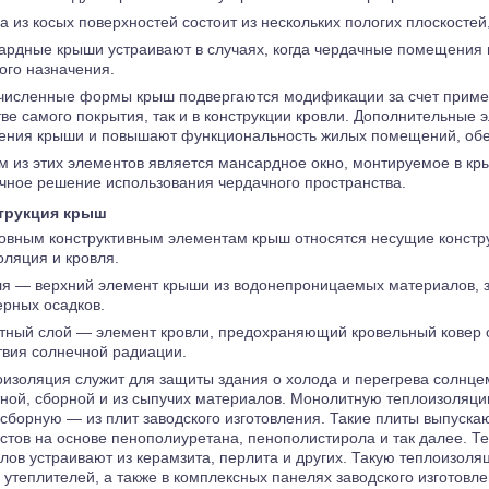
 из косых поверхностей состоит из нескольких пологих плоскосте
ардные крыши устраивают в случаях, когда чердачные помещения 
ого назначения.
численные формы крыш подвергаются модификации за счет примен
тве самого покрытия, так и в конструкции кровли. Дополнительные
ния крыши и повышают функциональность жилых помещений, обе
м из этих элементов является мансардное окно, монтируемое в к
чное решение использования чердачного пространства.
трукция крыш
овным конструктивным элементам крыш относятся несущие констр
оляция и кровля.
ля — верхний элемент крыши из водонепроницаемых материалов,
рных осадков.
тный слой — элемент кровли, предохраняющий кровельный ковер 
твия солнечной радиации.
изоляция служит для защиты здания о холода и перегрева солнце
ной, сборной и из сыпучих материалов. Монолитную теплоизоляци
 сборную — из плит заводского изготовления. Такие плиты выпускаю
стов на основе пенополиуретана, пенополистирола и так далее. Т
лов устраивают из керамзита, перлита и других. Такую теплоизол
 утеплителей, а также в комплексных панелях заводского изготовле