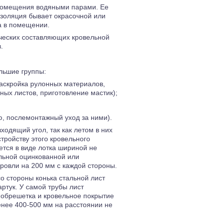
помещения водяными парами. Ее
изоляция бывает окрасочной или
ха в помещении.
ческих составляющих кровельной
.
льшие группы:
раскройка рулонных материалов,
ных листов, приготовление мастик);
ю, послемонтажный уход за ними).
дящий угол, так как летом в них
тройству этого кровельного
тся в виде лотка шириной не
льной оцинкованной или
ровли на 200 мм с каждой стороны.
о стороны конька стальной лист
ртук. У самой трубы лист
 обрешетка и кровельное покрытие
енее 400-500 мм на расстоянии не