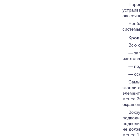
Паро
устраив
оклеечн
Необ
системы 
Кров
Всю с
— заг
изготов
— под
— осн
Самым
скаплив
элемент
менее 3
окрашен
Вокру
подводи
подводи
не долж
менее 1