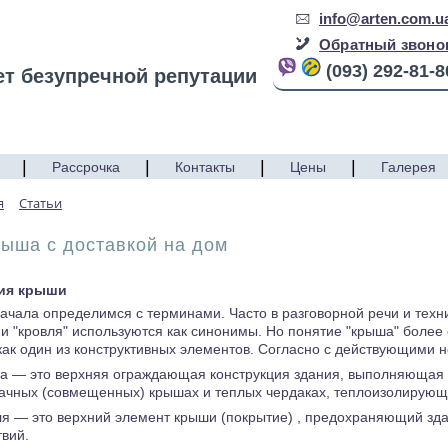
info@arten.com.u
Обратный звоно
(093) 292-81-8
ет безупречной репутации
|
|
|
|
Рассрочка
Контакты
Цены
Галерея
я
Статьи
ыша с доставкой на дом
ия крыши
ачала определимся с терминами. Часто в разговорной речи и техн
 и "кровля" используются как синонимы. Но понятие "крыша" более
как один из конструктивных элементов. Согласно с действующими
а — это верхняя ограждающая конструкция здания, выполняющая 
ачных (совмещенных) крышах и теплых чердаках, теплоизолирующ
я — это верхний элемент крыши (покрытие) , предохраняющий зд
твий.