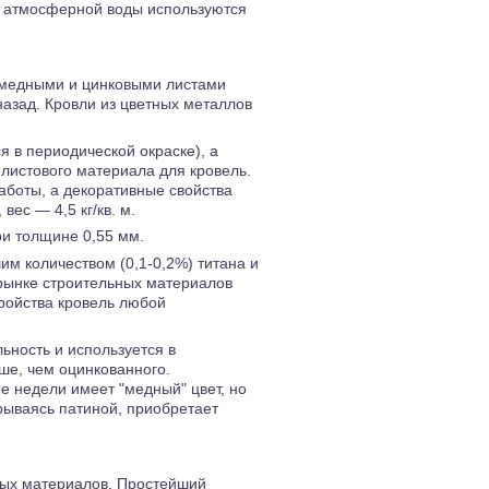
а атмосферной воды используются
 медными и цинковыми листами
назад. Кровли из цветных металлов
я в периодической окраске), а
листового материала для кровель.
аботы, а декоративные свойства
ес — 4,5 кг/кв. м.
ри толщине 0,55 мм.
им количеством (0,1-0,2%) титана и
 рынке строительных материалов
тройства кровель любой
ьность и используется в
ше, чем оцинкованного.
е недели имеет "медный" цвет, но
рываясь патиной, приобретает
ных материалов. Простейший