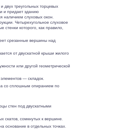
 и двух треугольных торцевых
и и придает зданию
я наличием слуховых окон.
укции. Четырехугольное слуховое
 стенки которого, как правило,
меет срезанные вершины над
ается от двускатной крыши жилого
ужности или другой геометрической
 элементов — складок.
ра со сплошным опиранием по
рцы стен под двускатными
х скатов, сомкнутых к вершине.
а основание в отдельных точках.