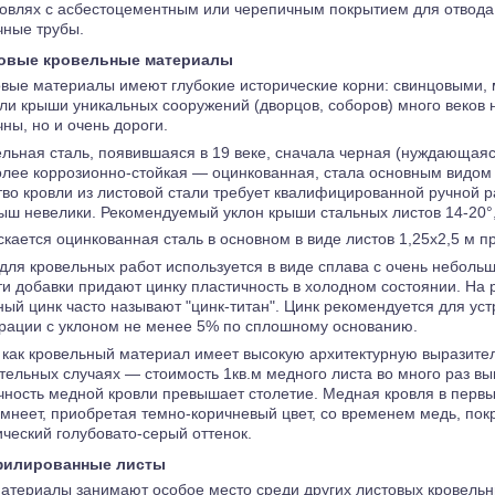
ровлях с асбестоцементным или черепичным покрытием для отвод
чные трубы.
овые кровельные материалы
овые материалы имеют глубокие исторические корни: свинцовыми,
ли крыши уникальных сооружений (дворцов, соборов) много веков 
ны, но и очень дороги.
льная сталь, появившаяся в 19 веке, сначала черная (нуждающаяс
олее коррозионно-стойкая — оцинкованная, стала основным видом 
тво кровли из листовой стали требует квалифицированной ручной р
ыш невелики. Рекомендуемый уклон крыши стальных листов 14-20°, в
кается оцинкованная сталь в основном в виде листов 1,25x2,5 м п
для кровельных работ используется в виде сплава с очень небольш
ти добавки придают цинку пластичность в холодном состоянии. На
ный цинк часто называют "цинк-титан". Цинк рекомендуется для ус
рации с уклоном не менее 5% по сплошному основанию.
как кровельный материал имеет высокую архитектурную выразител
тельных случаях — стоимость 1кв.м медного листа во много раз вы
чность медной кровли превышает столетие. Медная кровля в первы
емнеет, приобретая темно-коричневый цвет, со временем медь, пок
ческий голубовато-серый оттенок.
илированные листы
материалы занимают особое место среди других листовых кровель