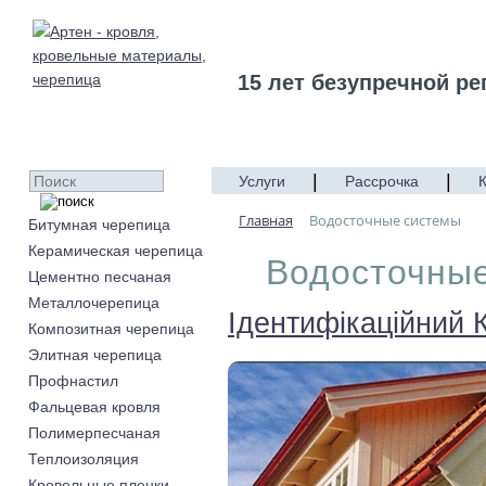
15 лет безупречной ре
|
|
Услуги
Рассрочка
Главная
Водосточные системы
Битумная черепица
Керамическая черепица
Водосточны
Цементно песчаная
Металлочерепица
Ідентифікаційний 
Композитная черепица
Элитная черепица
Профнастил
Фальцевая кровля
Полимерпесчаная
Теплоизоляция
Кровельные пленки