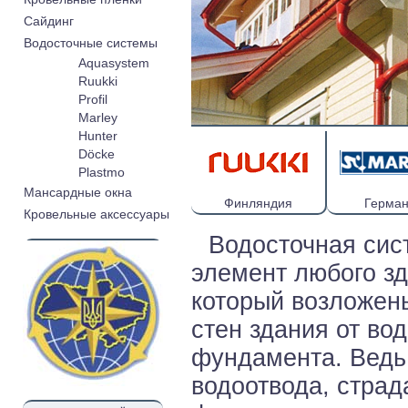
Cайдинг
Водосточные системы
Aquasystem
Ruukki
Profil
Marley
Hunter
Döcke
Plastmo
Мансардные окна
Финляндия
Герма
Кровельные аксессуары
Водосточная сис
элемент любого зд
который возложен
стен здания от в
фундамента. Ведь
водоотвода, страд