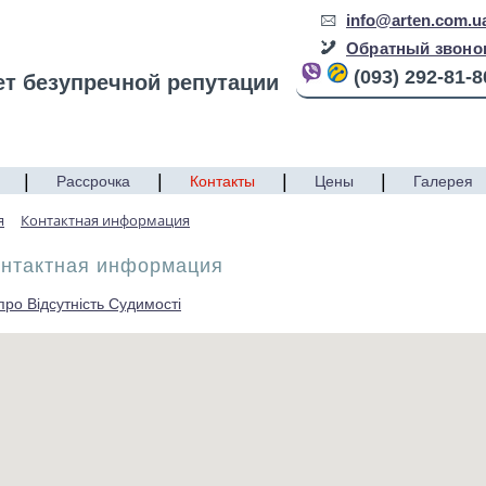
info@arten.com.u
Обратный звоно
(093) 292-81-8
ет безупречной репутации
|
|
|
|
Рассрочка
Контакты
Цены
Галерея
я
Контактная информация
онтактная информация
про Відсутність Судимості