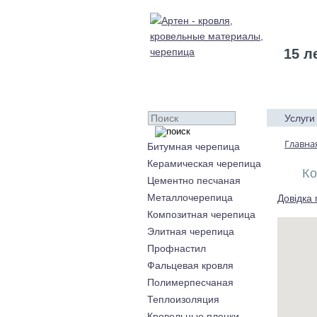
15 л
Услуги
Главна
Битумная черепица
Керамическая черепица
К
Цементно песчаная
Металлочерепица
Довідка 
Композитная черепица
Элитная черепица
Профнастил
Фальцевая кровля
Полимерпесчаная
Теплоизоляция
Кровельные пленки