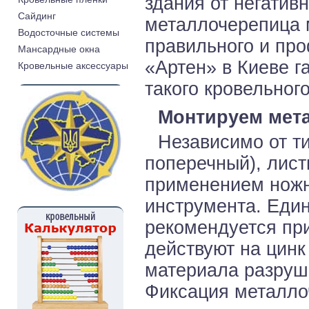
здания от негатив
Cайдинг
металлочерепица 
Водосточные системы
правильного и пр
Мансардные окна
«Артен» в Киеве г
Кровельные аксессуары
такого кровельног
Монтируем мет
Независимо от ти
поперечный), лис
применением ножн
инструмента. Един
рекомендуется при
действуют на цинк
материала разруша
Фиксация металло