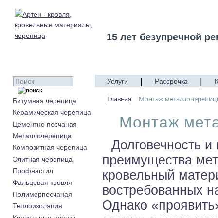
15 лет безупречной ре
|
|
Услуги
Рассрочка
Главная
Монтаж металлочерепиц
Битумная черепица
Керамическая черепица
Монтаж мет
Цементно песчаная
Металлочерепица
Долговечность и 
Композитная черепица
преимущества мет
Элитная черепица
Профнастил
кровельный матери
Фальцевая кровля
востребованных н
Полимерпесчаная
Однако «проявить
Теплоизоляция
Кровельные пленки