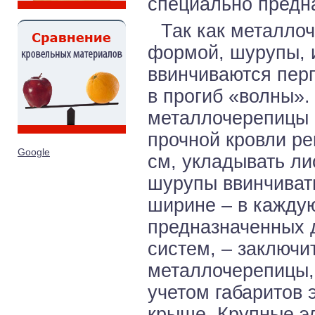
специально предн
Так как металло
формой, шурупы, 
ввинчиваются перп
в прогиб «волны».
металлочерепицы в
прочной кровли ре
Google
см, укладывать ли
шурупы ввинчиват
ширине – в каждую
предназначенных 
систем, – заключи
металлочерепицы,
учетом габаритов 
крыше. Крупные э