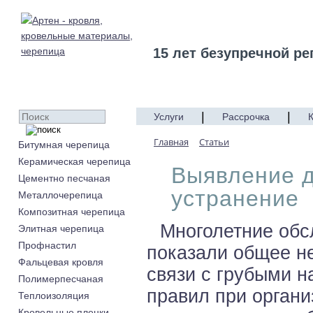
15 лет безупречной ре
|
|
Услуги
Рассрочка
Главная
Статьи
Битумная черепица
Керамическая черепица
Выявление д
Цементно песчаная
устранение
Металлочерепица
Композитная черепица
Многолетние обс
Элитная черепица
Профнастил
показали общее не
Фальцевая кровля
связи с грубыми 
Полимерпесчаная
правил при органи
Теплоизоляция
Кровельные пленки