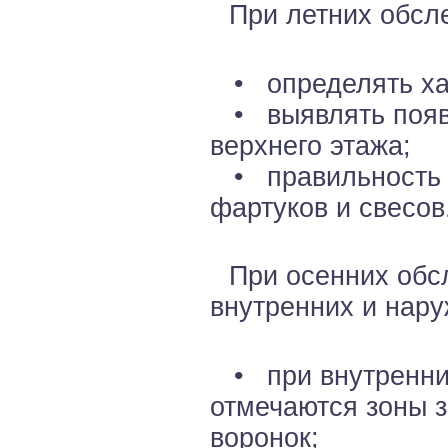
При летних обсл
• определять хар
• выявлять появл
верхнего этажа;
• правильность 
фартуков и свесов
При осенних обс
внутренних и нару
• при внутренних
отмечаются зоны з
воронок;