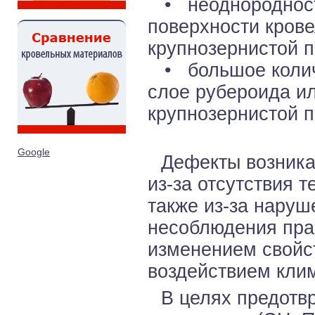
• неоднородность
поверхности крове
крупнозернистой п
• большое количе
слое рубероида ил
крупнозернистой п
Google
Дефекты возника
из-за отсутствия 
также из-за наруш
несоблюдения прав
изменением свойс
воздействием кли
В целях предот