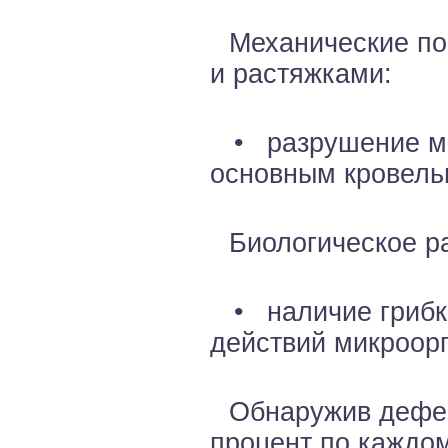
Механические по
и растяжками:
• разрушение мес
основным кровель
Биологическое р
• наличие грибков
действий микроор
Обнаружив дефек
процент по каждом