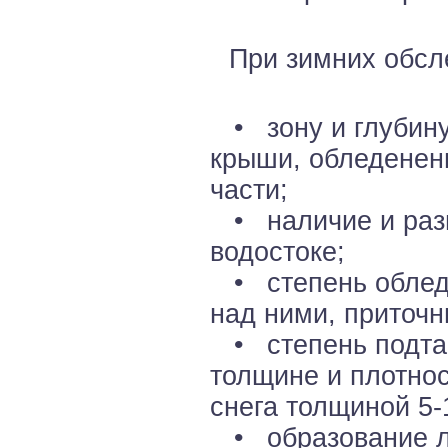
При зимних обсл
• зону и глубину
крыши, обледенен
части;
• наличие и разм
водостоке;
• степень обледе
над ними, приточн
• степень подтаи
толщине и плотнос
снега толщиной 5-
• образование ле