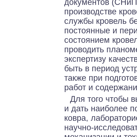
документов (СНиП,
производстве кров
службы кровель б
постоянные и пер
состоянием кровел
проводить планом
экспертизу качест
быть в период уст
также при подгото
работ и содержани
Для того чтобы 
и дать наиболее п
ковра, лаборатори
научно-исследоват
механизации и те