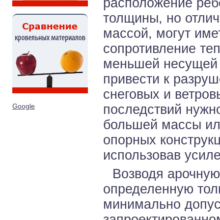
расположение ребе
толщины, но отли
массой, могут име
сопротивление те
меньшей несущей 
привести к разру
снеговых и ветров
Google
последствий нужн
большей массы ил
опорных конструкц
использовав усил
Возводя арочную
определенную толщ
минимально допус
запроектированном