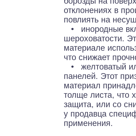
борозды на поверх
отклонениях в про
повлиять на несущ
• инородные вклю
шероховатости. Эт
материале исполь
что снижает прочн
• желтоватый или
панелей. Этот при
материал принадле
толще листа, что 
защита, или со сн
у продавца специф
применения.