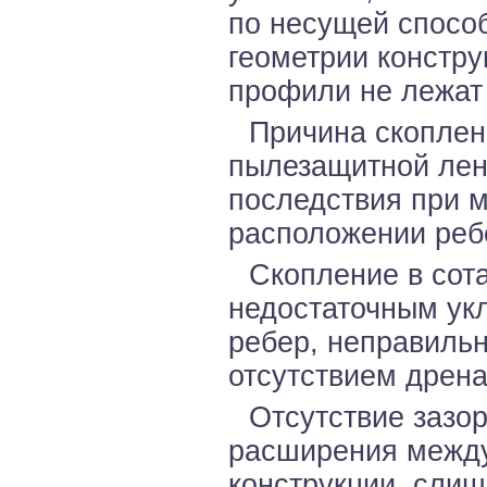
по несущей способ
геометрии констру
профили не лежат 
Причина скоплен
пылезащитной лен
последствия при 
расположении реб
Скопление в сот
недостаточным ук
ребер, неправиль
отсутствием дрен
Отсутствие зазо
расширения между
конструкции, сли