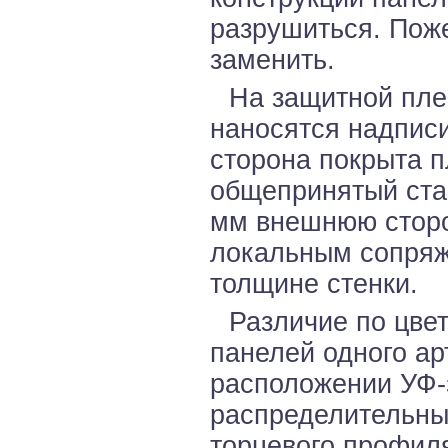
разрушиться. Пож
заменить.
На защитной пле
наносятся надписи
сторона покрыта п
общепринятый стан
мм внешнюю сторон
локальным сопряж
толщине стенки.
Различие по цве
панелей одного ар
расположении УФ-
распределительны
торцевого профил