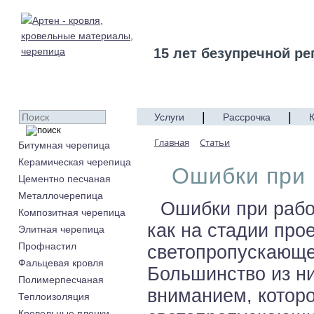
15 лет безупречной ре
|
|
Услуги
Рассрочка
Главная
Статьи
Битумная черепица
Керамическая черепица
Ошибки при 
Цементно песчаная
Металлочерепица
Ошибки при рабо
Композитная черепица
как на стадии про
Элитная черепица
Профнастил
светопропускающег
Фальцевая кровля
Большинство из н
Полимерпесчаная
вниманием, котор
Теплоизоляция
Кровельные пленки