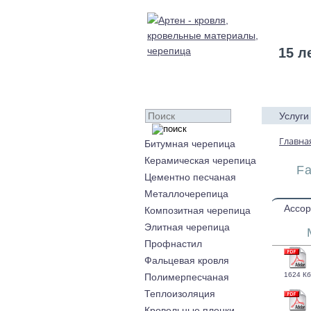
15 л
Услуги
Главна
Битумная черепица
Керамическая черепица
Fa
Цементно песчаная
Металлочерепица
Ассор
Композитная черепица
Элитная черепица
Профнастил
Фальцевая кровля
1624 Кб
Полимерпесчаная
Теплоизоляция
Кровельные пленки