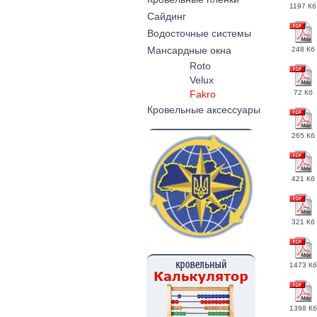
1197 Кб
Cайдинг
Водосточные системы
Мансардные окна
248 Кб
Roto
Velux
72 Кб
Fakro
Кровельные аксессуары
265 Кб
421 Кб
321 Кб
1473 Кб
1398 Кб