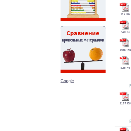
112 Кб
740 Кб
1080 Кб
826 Кб
Google
1197 Кб