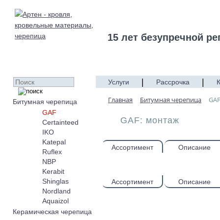
15 лет безупречной ре
|
|
Услуги
Рассрочка
Главная
Битумная черепица
GA
Битумная черепица
GAF
GAF: монтаж
Certainteed
IKO
Katepal
Ассортимент
Описание
Ruflex
NBP
Kerabit
Shinglas
Ассортимент
Описание
Nordland
Aquaizol
Керамическая черепица