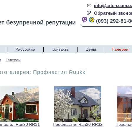
info@arten.com.u
Обратный звоно
(093) 292-81-8
ет безупречной репутации
|
|
|
|
Рассрочка
Контакты
Цены
Галерея
я
Галереи
отогалерея: Профнастил Ruukki
настил Ran20 RR31
Профнастил Ran20 RR32
Профна