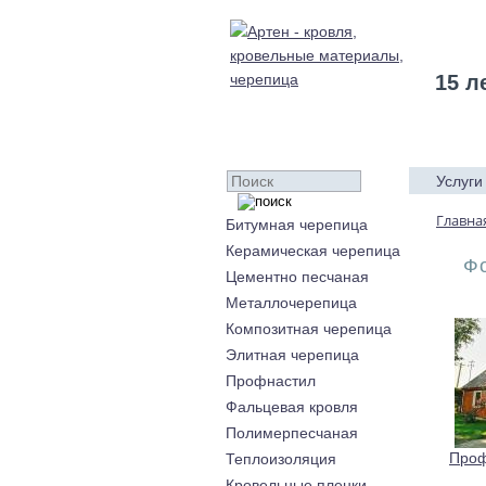
15 л
Услуги
Главна
Битумная черепица
Керамическая черепица
Ф
Цементно песчаная
Металлочерепица
Композитная черепица
Элитная черепица
Профнастил
Фальцевая кровля
Полимерпесчаная
Проф
Теплоизоляция
Кровельные пленки