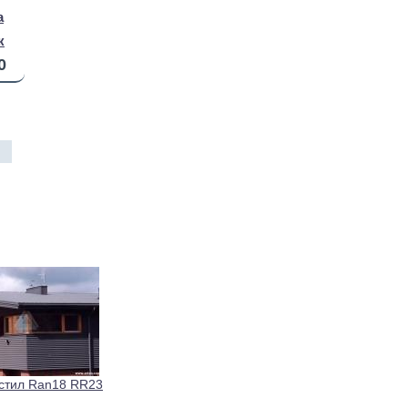
a
к
0
стил Ran18 RR23