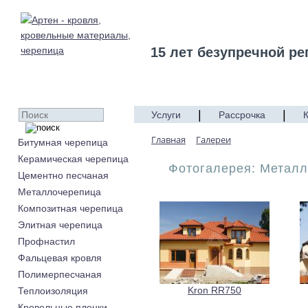
15 лет безупречной ре
|
|
Услуги
Рассрочка
Главная
Галереи
Битумная черепица
Керамическая черепица
Фотогалерея: Металл
Цементно песчаная
Металлочерепица
Композитная черепица
Элитная черепица
Профнастил
Фальцевая кровля
Полимерпесчаная
Kron RR750
Теплоизоляция
Кровельные пленки