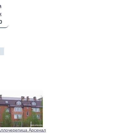
a
к
0
ллочерепица Арсенал