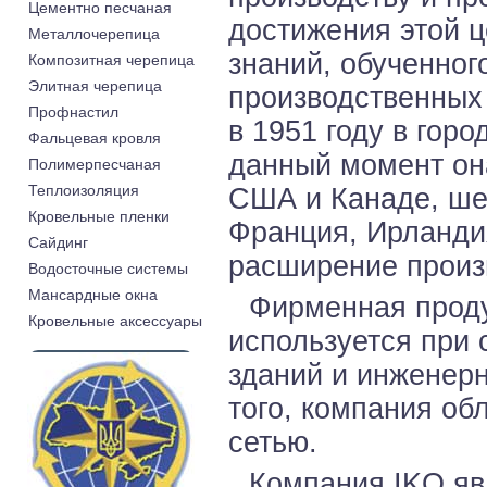
Цементно песчаная
достижения этой 
Металлочерепица
знаний, обученног
Композитная черепица
Элитная черепица
производственных
Профнастил
в 1951 году в горо
Фальцевая кровля
данный момент он
Полимерпесчаная
Теплоизоляция
США и Канаде, шес
Кровельные пленки
Франция, Ирланди
Cайдинг
расширение произ
Водосточные системы
Мансардные окна
Фирменная прод
Кровельные аксессуары
используется при
зданий и инженер
того, компания об
сетью.
Компания IKO яв