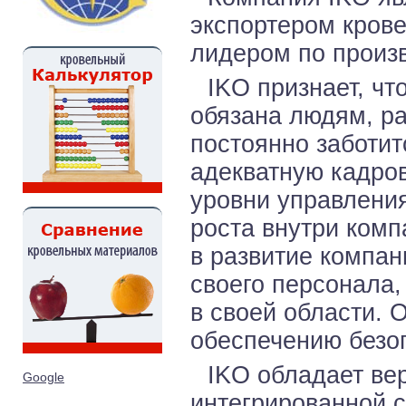
экспортером кров
лидером по произв
IKO признает, чт
обязана людям, ра
постоянно заботит
адекватную кадро
уровни управления
роста внутри комп
в развитие компан
своего персонала,
в своей области. 
обеспечению безо
IKO обладает ве
Google
интегрированной 