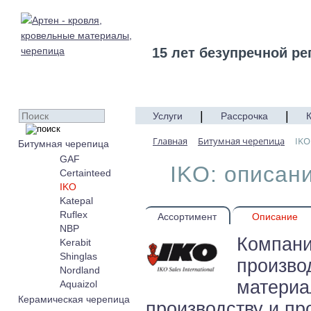
15 лет безупречной ре
|
|
Услуги
Рассрочка
Главная
Битумная черепица
IKO
Битумная черепица
GAF
IKO: описан
Certainteed
IKO
Katepal
Ruflex
Ассортимент
Описание
NBP
Компани
Kerabit
Shinglas
произво
Nordland
материа
Aquaizol
Керамическая черепица
производству и пр