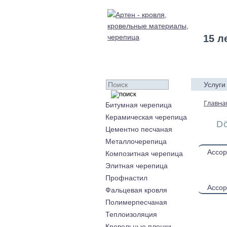
15 л
Услуги
Главна
Битумная черепица
Керамическая черепица
Dö
Цементно песчаная
Металлочерепица
Ассор
Композитная черепица
Элитная черепица
Профнастил
Ассор
Фальцевая кровля
Полимерпесчаная
Теплоизоляция
Кровельные пленки