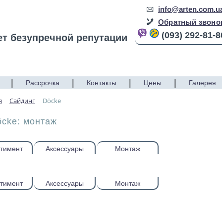
info@arten.com.u
Обратный звоно
(093) 292-81-8
ет безупречной репутации
|
|
|
|
Рассрочка
Контакты
Цены
Галерея
я
Cайдинг
Döcke
cke: монтаж
тимент
Аксессуары
Монтаж
тимент
Аксессуары
Монтаж