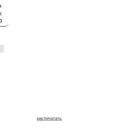
a
к
0
распечатать