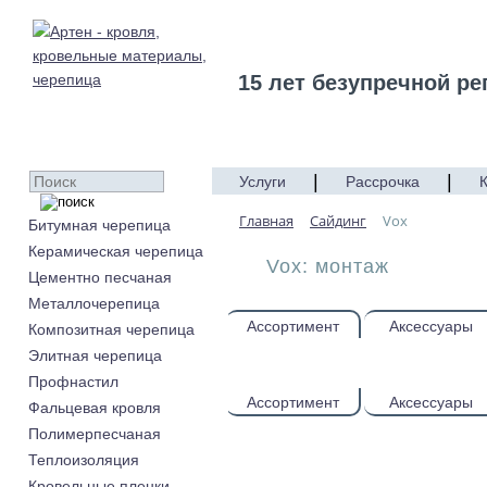
15 лет безупречной ре
|
|
Услуги
Рассрочка
Главная
Cайдинг
Vox
Битумная черепица
Керамическая черепица
Vox: монтаж
Цементно песчаная
Металлочерепица
Ассортимент
Аксессуары
Композитная черепица
Элитная черепица
Профнастил
Ассортимент
Аксессуары
Фальцевая кровля
Полимерпесчаная
Теплоизоляция
Кровельные пленки