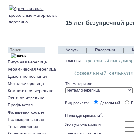
15 лет безупречной ре
|
|
Услуги
Рассрочка
Главная
Кровельный калькулятор
Битумная черепица
Керамическая черепица
Кровельный калькул
Цементно песчаная
Металлочерепица
Тип материала
Композитная черепица
Элитная черепица
Вид расчета:
Детальный
Б
Профнастил
Фальцевая кровля
2
Площадь крыши, м
:
Полимерпесчаная
Угол уклона кровли, °:
Теплоизоляция
Кровельные пленки