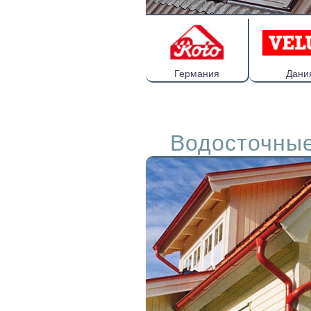
Германия
Дани
Водосточны