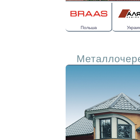
Польша
Украи
Металлочер