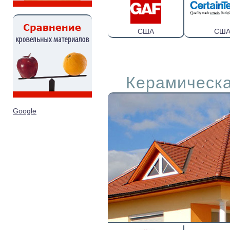
США
СШ
Керамическа
Google