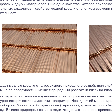
кровли и других материалов.
Еще одно качество, которое привлека
тельных заказчиков – свойство медной кровли с течением времени
ательность.
ает медную кровлю от агрессивного природного воздействия слой 
м на ее поверхности и меняет природный розоватый блеск на бла
я черепица отличается долговечностью и привлекательностью, че
турно-исторические памятники– например, Новодевичий монастырь 
 собор св. Михаила в Хильдесхайме (Германия), крыша которого б
зад. В числе природных свойств меди, что делают ее очень привлек