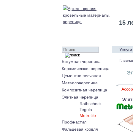
15 л
Услуги
Главна
Битумная черепица
Керамическая черепица
Эл
Цементно песчаная
Металлочерепица
Ассор
Композитная черепица
Элитная черепица
Элит
Rathscheck
Tegola
Metrotile
Профнастил
Фальцевая кровля