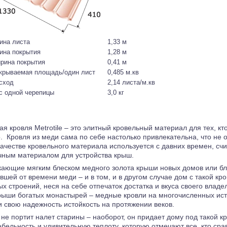
ина листа
1,33 м
ина покрытия
1,28 м
рина покрытия
0,41 м
крываемая площадь/один лист
0,485 м.кв
сход
2,14 листа/м.кв
с одной черепицы
3,0 кг
я кровля Metrotile – это элитный кровельный материал для тех, к
о. Кровля из меди сама по себе настолько привлекательна, что не 
качестве кровельного материала используется с давних времен, с
чным материалом для устройства крыш.
кающие мягким блеском медного золота крыши новых домов или б
вшей от времени меди – и в том, и в другом случае дом с такой кр
х строений, неся на себе отпечаток достатка и вкуса своего владе
крыши богатых монастырей – медные кровли на многочисленных ист
и свою надежность истойкость на протяжении веков.
не портит налет старины – наоборот, он придает дому под такой к
абельность и удивительную теплоту, которую отмечают все, кто ср