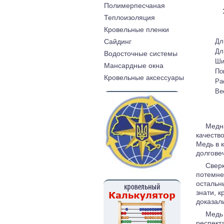
Полимерпесчаная
Теплоизоляция
Кровельные пленки
Дл
Cайдинг
Дл
Водосточные системы
Ши
Мансардные окна
По
Кровельные аксессуары
Ра
Ве
Медна
качеств
Медь в 
долгове
Свер
потемне
остальны
знати, 
доказал
Медь 
респект