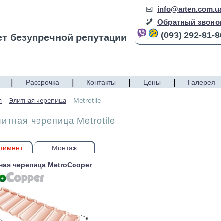
info@arten.com.u
Обратный звоно
(093) 292-81-8
ет безупречной репутации
|
|
|
|
Рассрочка
Контакты
Цены
Галерея
я
Элитная черепица
Metrotile
итная черепица Metrotile
тимент
Монтаж
ная черепица MetroCooper