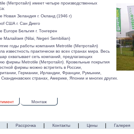
tile (Метротайл) имеет четыре производственных
са:
ile Новая Зеландия г. Окланд (1946 г)
oof США г. Сан Диего
ile Europe Бельгия г. Тонгерен
ile Малайзия (Nilai, Negeri Sembilian)
лгие годы работы компания Metrotile (Метротайл)
ла известность практически во всех странах мира. Весь
шар охватывает сеть компаний, предлагающих
ию фирмы Metrotile (Метротайл). Кровельные покрытия
вестной фирмы можно встретить в России,
ритании, Германии, Ирландии, Франции, Румынии,
 Скандинавских странах, Америке, Японии и многих других.
тимент
Монтаж
|
|
|
|
Рассрочка
Контакты
Цены
Галерея