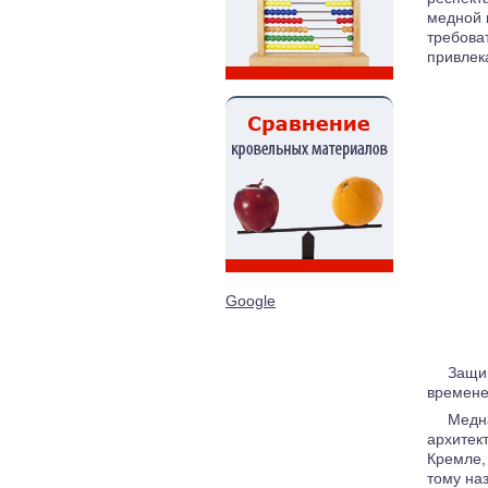
медной
требова
привлек
Google
Защищ
времене
Медна
архитек
Кремле,
тому на