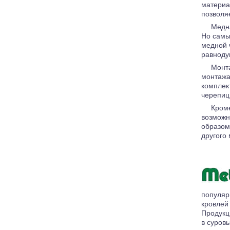
материа
позволя
Медна
Но самы
медной 
равноду
Монта
монтажа
комплек
черепиц
Кроме
возможн
образом
другого
популяр
кровлей
Продукц
в суров