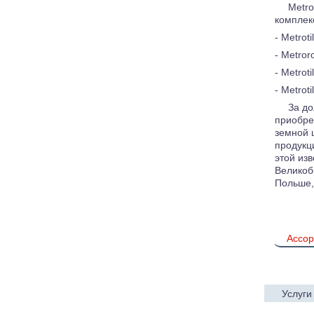
Metro
комплек
- Metrot
- Metror
- Metrot
- Metrot
За до
приобре
земной 
продукц
этой из
Великоб
Польше,
Ассор
Услуги
© 2005—2017 ARTEN