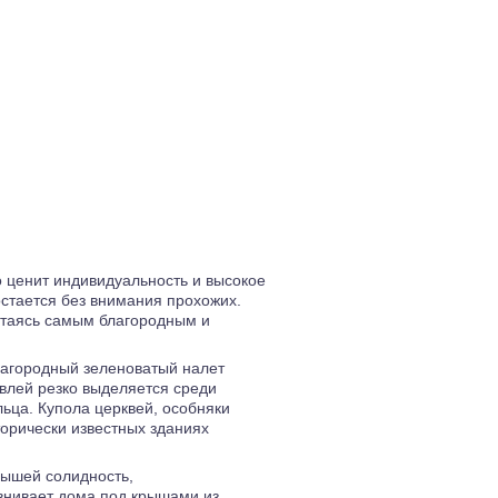
то ценит индивидуальность и высокое
остается без внимания прохожих.
читаясь самым благородным и
лагородный зеленоватый налет
овлей резко выделяется среди
льца. Купола церквей, особняки
орически известных зданиях
рышей солидность,
авнивает дома под крышами из