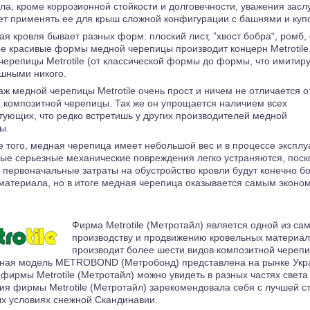
ла, кроме коррозионной стойкости и долговечности, уважения засл
ет применять ее для крыш сложной конфигурации с башнями и куп
я кровля бывает разных форм: плоский лист, ”хвост бобра“, ром
е красивые формы медной черепицы производит концерн Metrotile
черепицы Metrotile (от классической формы до формы, что имитиру
шными никого.
ж медной черепицы Metrotile очень прост и ничем не отличается о
 композитной черепицы. Так же он упрощается наличием всех
тующих, что редко встретишь у других производителей медной
ы.
 того, медная черепица имеет небольшой вес и в процессе эксплуа
ые серьезные механические повреждения легко устраняются, поско
 первоначальные затраты на обустройство кровли будут конечно б
 материала, но в итоге медная черепица оказывается самым эко
Фирма Metrotile (Метротайл) является одной из са
производству и продвижению кровельных материало
производит более шести видов композитной черепи
ная модель METROBOND (Метробонд) представлена на рынке Укра
 фирмы Metrotile (Метротайл) можно увидеть в разных частях света
ия фирмы Metrotile (Метротайл) зарекомендовала себя с лучшей с
ых условиях снежной Скандинавии.