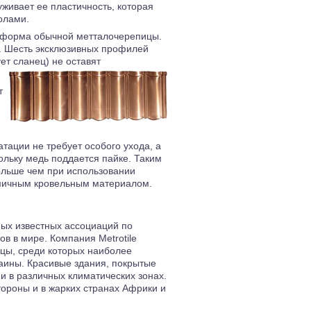
уживает ее пластичность, которая
олами.
б, форма обычной метталочерепицы.
. Шесть эксклюзивных профилей
ет сланец) не оставят
т
тации не требует особого ухода, а
льку медь поддается пайке. Таким
ольше чем при использовании
номичным кровельным материалом.
мых известных ассоциаций по
в в мире. Компания Metrotile
цы, среди которых наиболее
ины. Красивые здания, покрытые
 и в различных климатических зонах.
тороны и в жарких странах Африки и