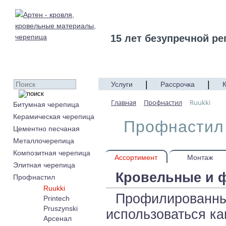
15 лет безупречной ре
|
|
Услуги
Рассрочка
Главная
Профнастил
Ruukki
Битумная черепица
Керамическая черепица
Профнастил 
Цементно песчаная
Металлочерепица
Композитная черепица
Ассортимент
Монтаж
Элитная черепица
Кровельные и 
Профнастил
Ruukki
Профилированные
Printech
Pruszynski
использоваться как
Арсенал