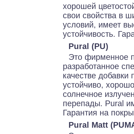
хорошей цветостой
свои свойства в ш
условий, имеет в
устойчивость. Гар
Pural (PU)
Это фирменное п
разработанное спе
качестве добавки 
устойчиво, хорош
солнечное излуче
перепады. Pural и
Гарантия на покрыт
Pural Matt (PUM