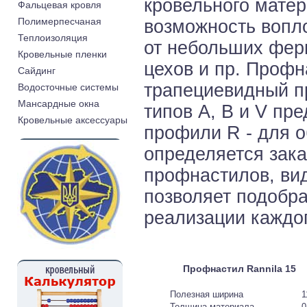
кровельного мате
Фальцевая кровля
Полимерпесчаная
возможность вопло
Теплоизоляция
от небольших ферм
Кровельные пленки
цехов и пр. Проф
Cайдинг
трапециевидный 
Водосточные системы
Мансардные окна
типов A, B и V пр
Кровельные аксессуары
профили R - для о
определяется зак
профнастилов, ви
позволяет подобр
реализации каждог
Профнастил Rannila 15
Полезная ширина
1
Толщина материала
0