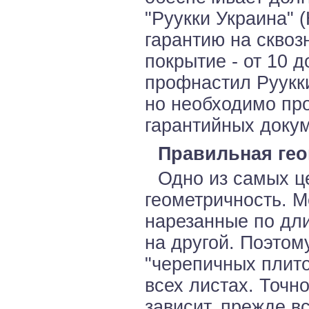
"Руукки Украина" 
гарантию на сквоз
покрытие - от 10 д
профнастил Руукк
но необходимо пр
гарантийных докум
Правильная ге
Одно из самых це
геометричность. 
нарезанные по дли
на другой. Поэтом
"черепичных плито
всех листах. Точн
зависит, прежде в