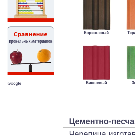
Коричневый
Тер
Вишневый
З
Google
Цементно-песча
Черепица изготав