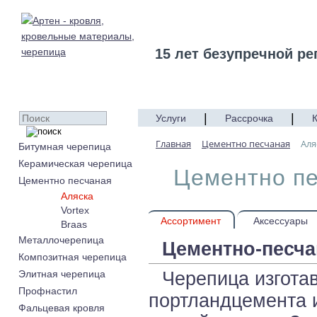
15 лет безупречной ре
|
|
Услуги
Рассрочка
Главная
Цементно песчаная
Аля
Битумная черепица
Керамическая черепица
Цементно пе
Цементно песчаная
Аляска
Vortex
Ассортимент
Аксессуары
Braas
Металлочерепица
Цементно-песча
Композитная черепица
Черепица изготав
Элитная черепица
Профнастил
портландцемента 
Фальцевая кровля