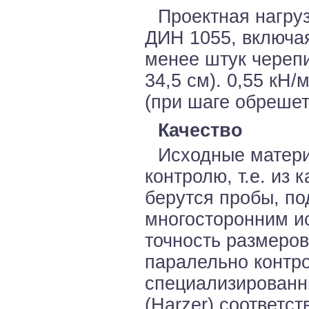
Проектная нагруз
ДИН 1055, включая
менее штук черепи
34,5 см). 0,55 кН/
(при шаге обрешет
Качество
Исходные матер
контролю, т.е. из
берутся пробы, п
многосторонним ис
точность размеров
паралельно контр
специализированн
(Harzer) соответс