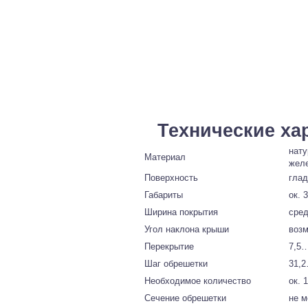
Технические ха
нату
Материал
жел
Поверхность
глад
Габариты
ок. 
Ширина покрытия
сред
Угол наклона крыши
возм
Перекрытие
7,5…
Шаг обрешетки
31,2
Необходимое количество
ок. 
Сечение обрешетки
не м