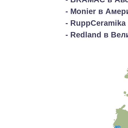
- Monier в Аме
- RuppCeramika
- Redland в Ве