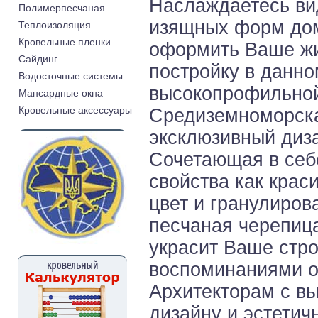
Наслаждаетесь ви
Полимерпесчаная
изящных форм дом
Теплоизоляция
Кровельные пленки
оформить Ваше жи
Cайдинг
постройку в данн
Водосточные системы
высокопрофильной
Мансардные окна
Кровельные аксессуары
Средиземноморска
эксклюзивный диз
Сочетающая в себе
свойства как крас
цвет и гранулиров
песчаная черепиц
украсит Ваше стро
воспоминаниями о
Архитекторам с вы
дизайну и эстетич