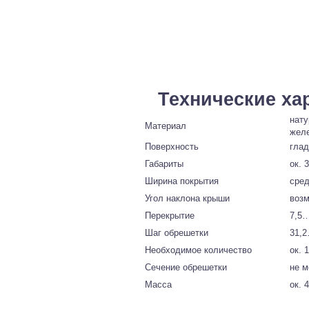
Технические ха
нату
Материал
жел
Поверхность
глад
Габариты
ок. 
Ширина покрытия
сред
Угол наклона крыши
возм
Перекрытие
7,5…
Шаг обрешетки
31,2
Необходимое количество
ок. 
Сечение обрешетки
не м
Масса
ок. 4