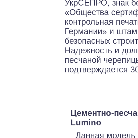
УкрСЕПРО, знак б
«Общества сертиф
контрольная печат
Германии» и штам
безопасных строи
Надежность и долг
песчаной черепиц
подтверждается 30
Цементно-песча
Lumino
Данная модель в