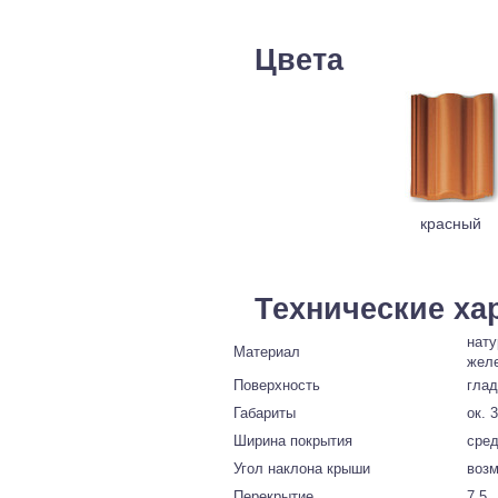
Цвета
красный
Технические ха
нату
Материал
жел
Поверхность
глад
Габариты
ок. 
Ширина покрытия
сред
Угол наклона крыши
возм
Перекрытие
7,5…