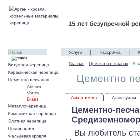
15 лет безупречной ре
|
|
Услуги
Рассрочка
Главная
Цементно песчаная
Bra
Битумная черепица
Керамическая черепица
Цементно пе
Цементно песчаная
Аляска
Vortex
Ассортимент
Аксессуары
Braas
Металлочерепица
Цементно-песча
Композитная черепица
Средиземномор
Элитная черепица
Профнастил
Вы любитель ста
Фальцевая кровля