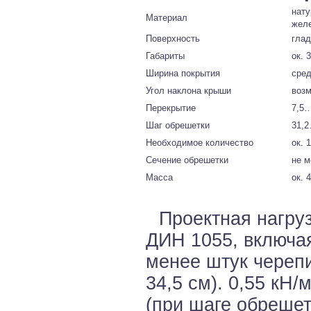
нату
Материал
жел
Поверхность
глад
Габариты
ок. 
Ширина покрытия
сред
Угол наклона крыши
возм
Перекрытие
7,5…
Шаг обрешетки
31,2
Необходимое количество
ок. 
Сечение обрешетки
не м
Масса
ок. 4
Проектная нагруз
ДИН 1055, включая
менее штук черепи
34,5 см). 0,55 кН/
(при шаге обрешет