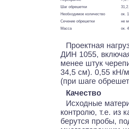
Шаг обрешетки
31,2
Необходимое количество
ок. 
Сечение обрешетки
не м
Масса
ок. 4
Проектная нагруз
ДИН 1055, включая
менее штук черепи
34,5 см). 0,55 кН/
(при шаге обрешет
Качество
Исходные матер
контролю, т.е. из
берутся пробы, п