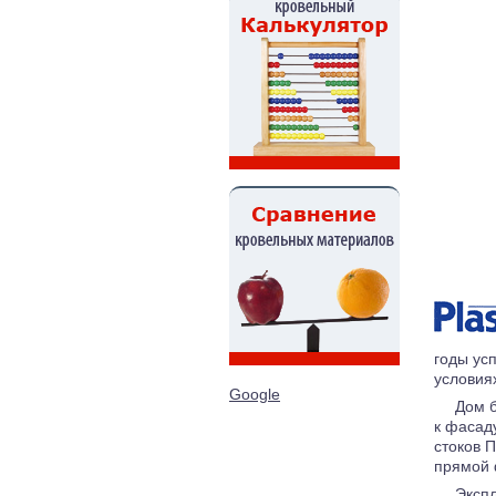
годы ус
условия
Google
Дом б
к фасад
стоков 
прямой 
Экспл