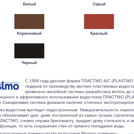
Белый
Серый
Коричневый
Красный
Черный
С 1958 года датская фирма ПЛАСТМО А/С (PLASTMO A
лидеров по производству жестких пластиковых водост
кровельно-желобной системы разработана вплоть до а
пешного и эффективного использования водостоков ПЛАСТМО (PLA
х Скандинавии система доказала наличие отличных эксплуатационн
ез водостока выглядит недостроенным. Невыразительность перехо
у обезличивает дом, даже построенный из самых лучших строител
ПЛАСТМО, словно оправа бриллианту, придает дому стильность и з
функции, то есть сохранения стен от прямого попадания воды.
уатационные преимущества водостоков Plastmo очевидны -