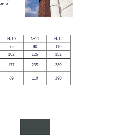
ии и
.
№10
№11
№12
75
90
110
102
125
152
177
235
380
89
118
190