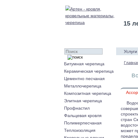
15 л
Услуги
Главна
Битумная черепица
Керамическая черепица
В
Цементно песчаная
Металлочерепица
Ассор
Композитная черепица
Элитная черепица
Водос
Профнастил
соверше
спроект
Фальцевая кровля
стран С
Полимерпесчаная
водосто
Теплоизоляция
может п
предела
Кровельные пленки