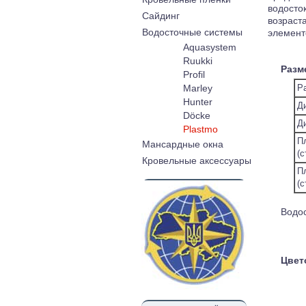
водосто
Cайдинг
возраст
Водосточные системы
элемент
Aquasystem
Ruukki
Разм
Profil
Р
Marley
Hunter
Д
Döcke
Д
Plastmo
П
Мансардные окна
(с
Кровельные аксессуары
П
(с
Водо
Цвет