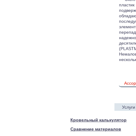
пластик 
подверж
обладаю
последу
элемент
перепад
надежно
десятил
(PLASTM
Немалов
несколь
Ассор
Услуги
© 2005—2017 ARTEN
Кровельный калькулятор
Сравнение материалов