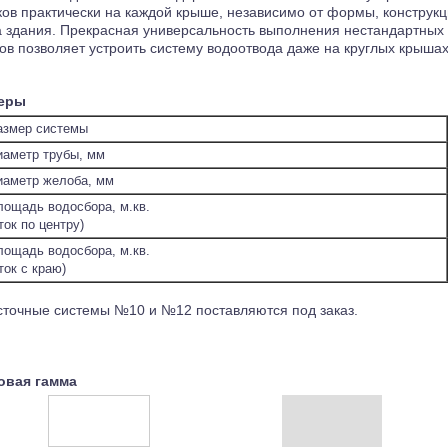
ков практически на каждой крыше, независимо от формы, конструкц
а здания. Прекрасная универсальность выполнения нестандартных
ов позволяет устроить систему водоотвода даже на круглых крышах
еры
азмер системы
иаметр трубы, мм
иаметр желоба, мм
лощадь водосбора, м.кв.
ток по центру)
лощадь водосбора, м.кв.
ток с краю)
сточные системы №10 и №12 поставляются под заказ.
овая гамма