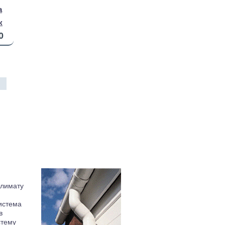
a
к
0
климату
истема
в
стему