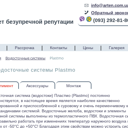
info@arten.com.u
Обратный звоно
(093) 292-81-8
ет безупречной репутации
|
|
|
|
Рассрочка
Контакты
Цены
Галерея
я
Водосточные системы
Plastmo
одосточные системы Plastmo
тимент
Аксессуары
Монтаж
точная система (водостоки) Пластмо (Plastmo) постоянно
нствуется, в настоящее время является наиболее качественно
ированной и приспособленной к суровому и очень переменчивому 
кандинавии системой. Водосточные желоба, водостоки и элементы
чной системы выполнены из термопластичного ПВХ. Водосточная с
равильно работать при изменениях температур наружного воздуха 
х от -50°С до +50°С! Благодаря этим свойствам можно устроить си