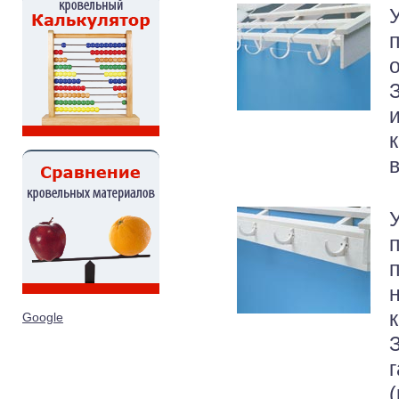
о
в
Google
(