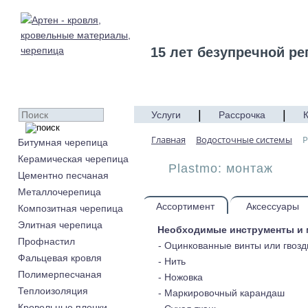
15 лет безупречной ре
|
|
Услуги
Рассрочка
Главная
Водосточные системы
P
Битумная черепица
Керамическая черепица
Plastmo: монтаж
Цементно песчаная
Металлочерепица
Ассортимент
Аксессуары
Композитная черепица
Элитная черепица
Необходимые инструменты и 
Профнастил
- Оцинкованные винты или гвозд
Фальцевая кровля
- Нить
Полимерпесчаная
- Ножовка
Теплоизоляция
- Маркировочный карандаш
Кровельные пленки