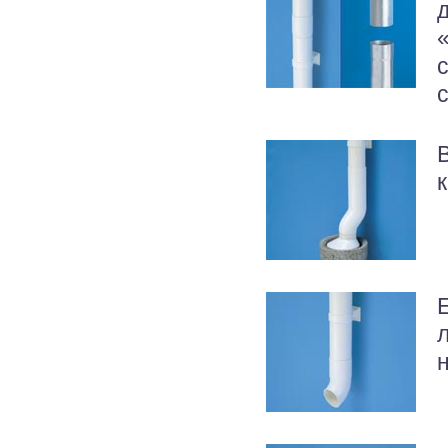
д
В
н