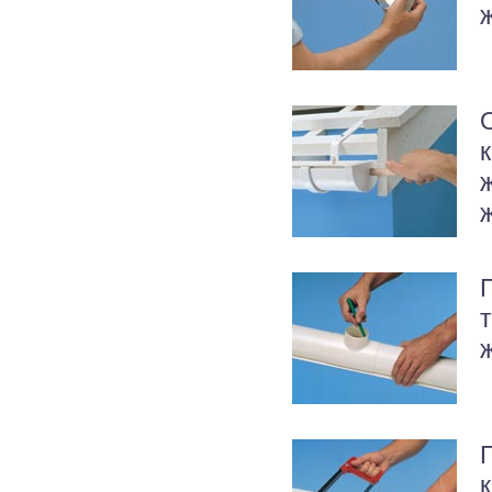
к
ж
к