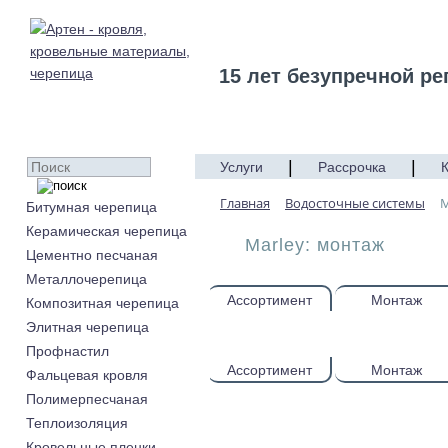
15 лет безупречной ре
|
|
Услуги
Рассрочка
Главная
Водосточные системы
M
Битумная черепица
Керамическая черепица
Marley: монтаж
Цементно песчаная
Металлочерепица
Ассортимент
Монтаж
Композитная черепица
Элитная черепица
Профнастил
Ассортимент
Монтаж
Фальцевая кровля
Полимерпесчаная
Теплоизоляция
Кровельные пленки