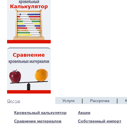
|
|
Услуги
Рассрочка
© 2005—2017 ARTEN
Google
Кровельный калькулятор
Акции
Сравнение материалов
Собственный импорт